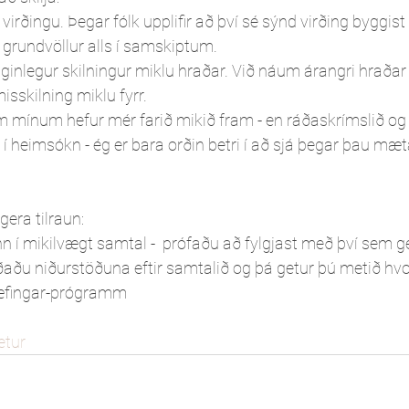
virðingu. Þegar fólk upplifir að því sé sýnd virðing byggist
r grundvöllur alls í samskiptum.
iginlegur skilningur miklu hraðar. Við náum árangri hraðar
isskilning miklu fyrr.
ínum hefur mér farið mikið fram - en ráðaskrímslið og ör
í heimsókn - ég er bara orðin betri í að sjá þegar þau mæ
era tilraun: 
n í mikilvægt samtal -  prófaðu að fylgjast með því sem g
ðaðu niðurstöðuna eftir samtalið og þá getur þú metið hvor
-æfingar-prógramm
etur