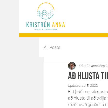
All Posts
Kristrún Anna
Sep 2
Að hlusta til
Updated:
Jul 5, 2022
Eitt það merkilegast
að hlusta til að skilj
með hvað gerðist á me