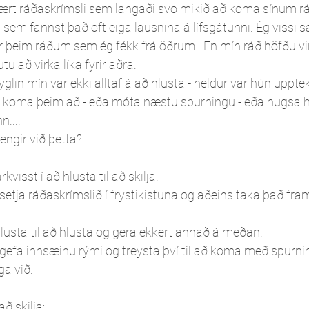
vært ráðaskrímsli sem langaði svo mikið að koma sínum r
sem fannst það oft eiga lausnina á lífsgátunni. Ég vissi s
tir þeim ráðum sem ég fékk frá öðrum.  En mín ráð höfðu vi
utu að virka líka fyrir aðra.
yglin mín var ekki alltaf á að hlusta - heldur var hún upptek
ð koma þeim að - eða móta næstu spurningu - eða hugsa h
n....
tengir við þetta?
visst í að hlusta til að skilja.
setja ráðaskrímslið í frystikistuna og aðeins taka það fra
lusta til að hlusta og gera ekkert annað á meðan.
 gefa innsæinu rými og treysta því til að koma með spurni
ga við.
að skilja: