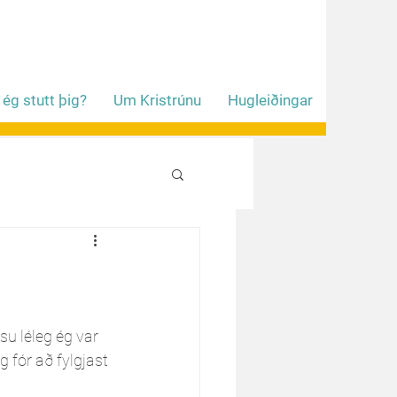
 ég stutt þig?
Um Kristrúnu
Hugleiðingar
u léleg ég var 
g fór að fylgjast 