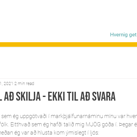
Hvernig get
1, 2021
2 min read
 að skilja - ekki til að svara
a sem ég uppgötvaði í markþjálfunarnáminu mínu var hvers
a fólk. Eitthvað sem ég hafði talið mig MJÖG góða í. Þegar é
ðan ég var að hlusta kom ýmislegt í ljós: