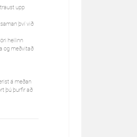
 traust upp 
 saman því við 
i heilinn 
ta og meðvitað 
erist á meðan 
t þú þurfir að 