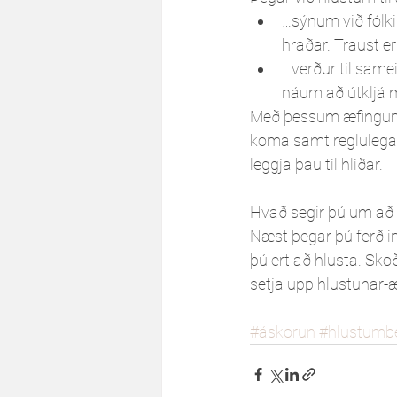
…sýnum við fólki 
hraðar. Traust e
…verður til same
náum að útkljá m
Með þessum æfingum m
koma samt reglulega 
leggja þau til hliðar.
Hvað segir þú um að g
Næst þegar þú ferð in
þú ert að hlusta. Sko
setja upp hlustunar
#áskorun
#hlustumb