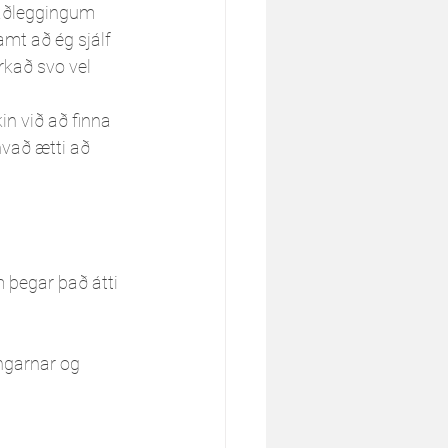
áðleggingum 
amt að ég sjálf 
rkað svo vel 
in við að finna 
vað ætti að 
m þegar það átti 
ngarnar og 