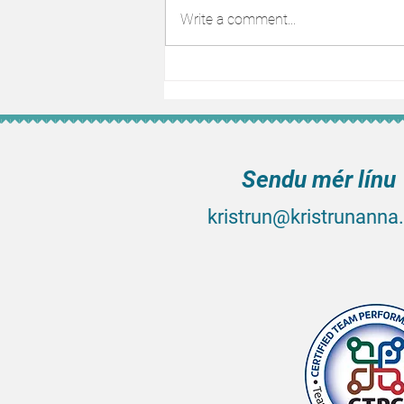
Write a comment...
Sendu mér línu
kristru
n@kristrunanna