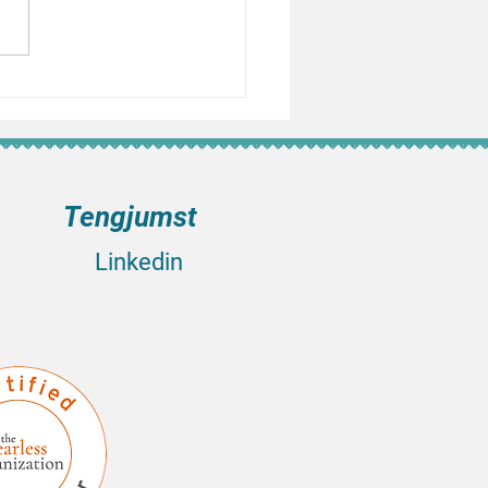
ied Practitioner - Fearless
zation
Tengjumst
Linkedin