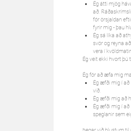
Ég átti mjög há
að. Ráðaskrímsli 
fór örsjaldan ef
fyrir mig - þau hl
Ég sá líka að ath
svör og reyna a
vera í kvöldmatin
Ég veit ekki hvort þú 
Ég fór að æfa mig mark
Ég æfði mig í að 
við.
Ég æfði mig að h
Ég æfði mig í að
speglanir sem ei
Þegar við hlustum til 