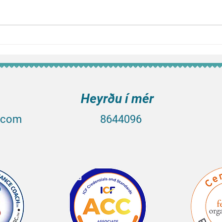
Certif
Organi
Heyrðu í mér
.com
8644096