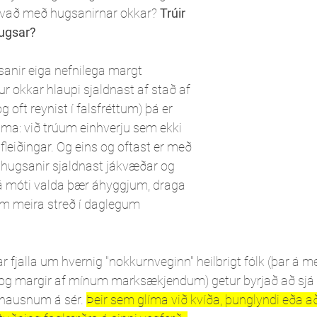
 hvað með hugsanirnar okkar? 
Trúir 
hugsar?
gsanir eiga nefnilega margt 
r okkar hlaupi sjaldnast af stað af 
g oft reynist í falsfréttum) þá er 
ama: við trúum einhverju sem ekki 
fleiðingar. Og eins og oftast er með 
alshugsanir sjaldnast jákvæðar og 
á móti valda þær áhyggjum, draga 
um meira streð í daglegum 
fjalla um hvernig "nokkurnveginn" heilbrigt fólk (þar á með
r og margir af mínum marksækjendum) getur byrjað að sjá 
 hausnum á sér. 
Þeir sem glíma við kvíða, þunglyndi eða 