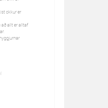
st okkur er 
 allt er alltaf 
ar. 
áhyggjurnar 
í 