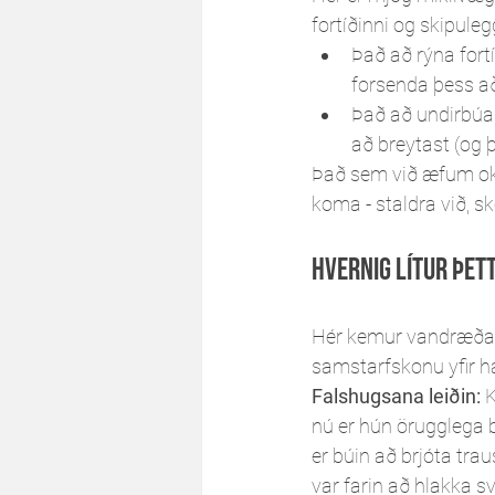
fortíðinni og skipuleg
Það að rýna for
forsenda þess a
Það að undirbúa 
að breytast (og þ
Það sem við æfum okku
koma - staldra við, sk
Hvernig lítur þett
Hér kemur vandræðaleg
samstarfskonu yfir h
Falshugsana leiðin:
 
nú er hún örugglega b
er búin að brjóta tra
var farin að hlakka sv