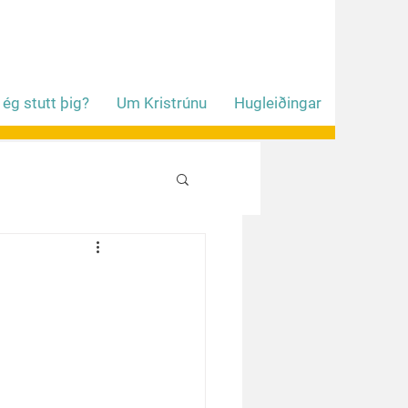
 ég stutt þig?
Um Kristrúnu
Hugleiðingar