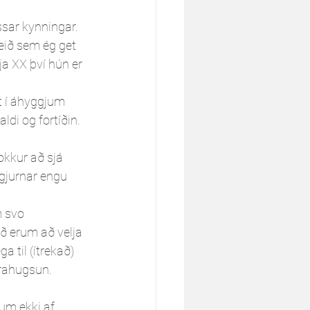
ssar kynningar. 
eið sem ég get 
ja XX því hún er 
t í áhyggjum 
ldi og fortíðin. 
kkur að sjá 
ggjurnar engu 
 svo 
ð erum að velja 
a til (ítrekað) 
arahugsun. 
um ekki af 