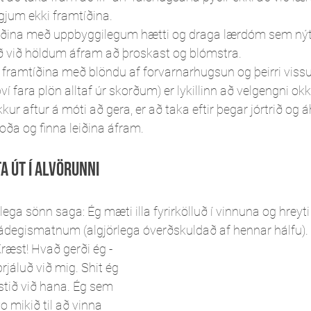
gjum ekki framtíðina. 
tíðina með uppbyggilegum hætti og draga lærdóm sem nýti
ð við höldum áfram að þroskast og blómstra. 
framtíðina með blöndu af forvarnarhugsun og þeirri vissu að
ví fara plön alltaf úr skorðum) er lykillinn að velgengni okk
r aftur á móti að gera, er að taka eftir þegar jórtrið og 
oða og finna leiðina áfram. 
a út í alvörunni
a sönn saga: Ég mæti illa fyrirkölluð í vinnuna og hreyti 
ádegismatnum (algjörlega óverðskuldað af hennar hálfu). 
Kræst! Hvað gerði ég - 
rjáluð við mig. Shit ég 
ustið við hana. Ég sem 
o mikið til að vinna 