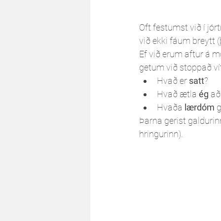
Oft festumst við í jór
við ekki fáum breytt (þ
Ef við erum aftur á m
getum við stoppað ví
Hvað er 
satt
?
Hvað ætla 
ég
 að
Hvaða 
lærdóm
 
Þarna gerist galdurin
hringurinn). 