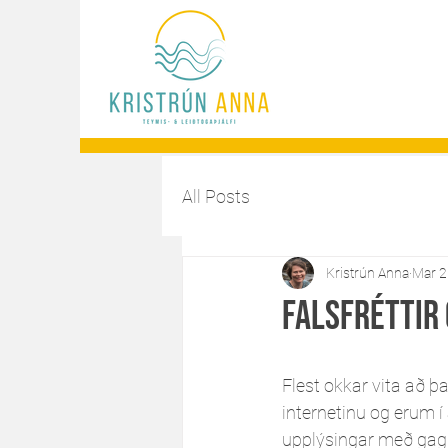
All Posts
Kristrún Anna
Mar 2
Falsfréttir
Flest okkar vita að þa
internetinu og erum í
upplýsingar með gag