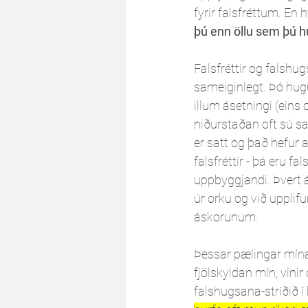
fyrir falsfréttum. En
þú enn öllu sem þú 
Falsfréttir og falshu
sameiginlegt. Þó hugu
illum ásetningi (eins o
niðurstaðan oft sú s
er satt og það hefur a
falsfréttir - þá eru f
uppbyggjandi. Þvert 
úr orku og við upplif
áskorunum. 
Þessar pælingar mínar 
fjölskyldan mín, vini
falshugsana-stríðið í