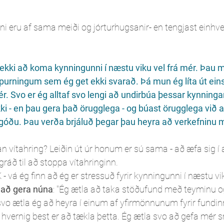
ni eru af sama meiði og jórturhugsanir- en tengjast einhve
ekki að koma kynningunni í næstu viku vel frá mér. Þau m
 spurningum sem ég get ekki svarað. Þá mun ég líta út eins 
. Svo er ég alltaf svo lengi að undirbúa þessar kynningar
ki - en þau gera það örugglega - og búast örugglega við a
í góðu. Þau verða brjáluð þegar þau heyra að verkefninu 
 vítahring? Leiðin út úr honum er sú sama - að æfa sig í 
gráð til að stoppa vítahringinn.
K - vá ég finn að ég er stressuð fyrir kynningunni í næstu vik
 að gera núna
: "Ég ætla að taka stöðufund með teyminu og
svo ætla ég að heyra í einum af yfirmönnunum fyrir fundin
hvernig best er að tækla þetta. Ég ætla svo að gefa mér sm