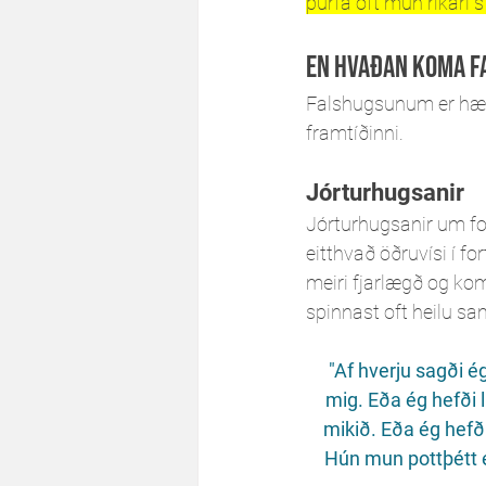
þurfa oft mun ríkari 
En hvaðan koma f
Falshugsunum er hægt 
framtíðinni.
Jórturhugsanir
Jórturhugsanir um for
eitthvað öðruvísi í fo
meiri fjarlægð og kom
spinnast oft heilu sa
 "Af hverju sagði ég þetta. Alltaf þarf ég að klúðra svona. Ef ég hefði bara sleppt því að tjá 
mig. Eða ég hefði 
mikið. Eða ég hefði
Hún mun pottþétt ekk