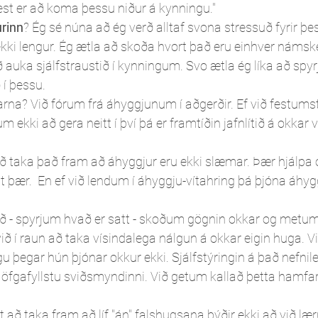
st er að koma þessu niður á kynningu."
rinn
? Ég sé núna að ég verð alltaf svona stressuð fyrir þe
kki lengur. Ég ætla að skoða hvort það eru einhver námsk
ð auka sjálfstraustið í kynningum. Svo ætla ég líka að spyr
í þessu. 
arna? Við fórum frá áhyggjunum í aðgerðir. Ef við festums
ekki að gera neitt í því þá er framtíðin jafnlítið á okkar va
ð taka það fram að áhyggjur eru ekki slæmar. Þær hjálpa o
st þær.  En ef við lendum í áhyggju-vítahring þá þjóna áhy
ið - spyrjum hvað er satt - skoðum gögnin okkar og metum
ð í raun að taka vísindalega nálgun á okkar eigin huga. Vi
gu þegar hún þjónar okkur ekki. Sjálfstýringin á það nefnileg
g öfgafyllstu sviðsmyndinni. Við getum kallað þetta hamf
 að taka fram að líf "án" falshugsana þýðir ekki að við lær