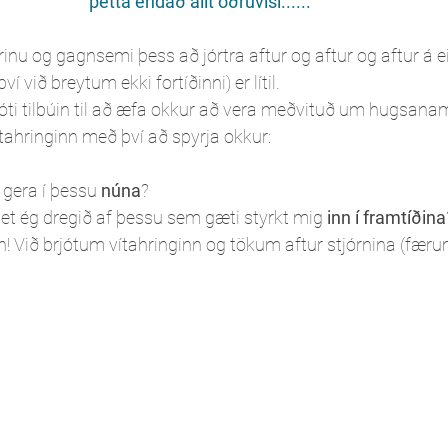
þetta endað allt öðruvísi......" 
trinu og gagnsemi þess að jórtra aftur og aftur og aftur á 
ví við breytum ekki fortíðinni) er lítil. 
óti tilbúin til að æfa okkur að vera meðvituð um hugsana
tahringinn með því að spyrja okkur:
 gera í þessu 
núna
?
get ég dregið af þessu sem gæti styrkt mig 
inn í framtíðina
n! Við brjótum vítahringinn og tökum aftur stjórnina (færum