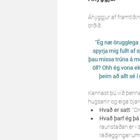
Áhyggjur af framtíðin
orðið. 
"Ég næ örugglega 
spyrja mig fullt af
þau missa trúna á mér
öll? Ohh ég vona ek
þeim að allt sé 
Kannast þú við þennan
hugsanir og eiga bjar
Hvað er satt
: "O
Hvað þarf ég þá
raunstaðan er - 
ráðleggingar um 