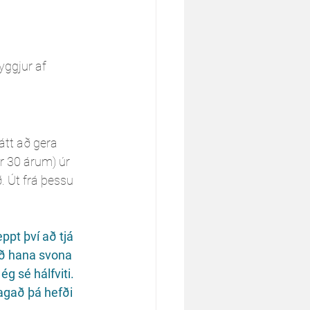
yggjur af 
átt að gera 
ir 30 árum) úr 
. Út frá þessu 
að hana svona 
g sé hálfviti. 
þagað þá hefði 