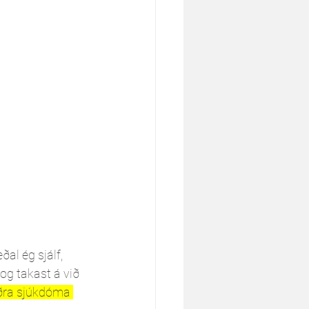
al ég sjálf, 
og takast á við 
aðra sjúkdóma 