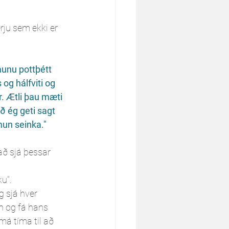
rju sem ekki er 
unu pottþétt 
og hálfviti og 
. Ætli þau mæti 
ð ég geti sagt 
mun seinka."
að sjá þessar 
u". 
 sjá hver 
n og fá hans 
á tíma til að 