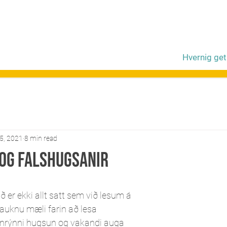
Hvernig get
5, 2021
8 min read
 og Falshugsanir
ð er ekki allt satt sem við lesum á 
 auknu mæli farin að lesa 
nrýnni hugsun og vakandi auga 