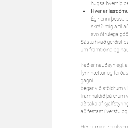
hugsa hvernig be
Hver er lærdómu
Ég nenni þessu e
skráð mig á til a
svo ótrúlega góð 
Sástu hvað gerðist þ
um framtíðina og náum 
Það er nauðsynlegt a
fyrir hættur og forða
gagni. 
Þegar við stöldrum v
framhaldið þá erum vi
að taka af sjálfstýrin
að festast í verstu o
Hér er mjög mikilvægt