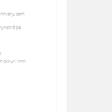
einhverju sem 
mynstrið þá 
?
 okkur í innri 