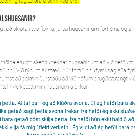
stuðning faglærðra á sinni vegferð. 
alshugsanir?
að skipta í tvo flokka; jórturhugsanir um fortíðina og áh
tíðina eru oft sí-endurteknar hugsanir um að við hefðum 
rtíðinni. Við rýnum aðstæður úr fortíðinni (fyrr í dag eða fyr
umst að þeirri niðurstöðu að við höfum brugðist rangt við
mtölin/leikþættirnir í hausnum á okkur:
líka getað sagt þetta svona frekar. Þá hefði ég ekki stuð
 bara getað þóst skilja þetta. Þá hefði hún ekki haldið að é
i vilja fá mig í fleiri verkefni. Ég vildi að ég hefði bara 