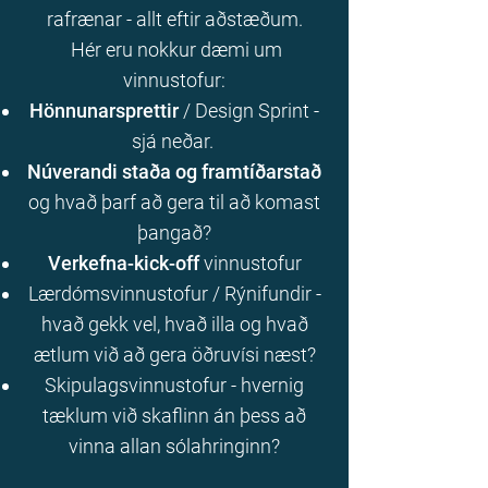
rafrænar - allt eftir aðstæðum.
Hér eru nokkur dæmi um
vinnustofur:
Hönnunarsprettir
/ Design Sprint -
sjá neðar.
Núverandi staða og framtíðarstað
og hvað þarf að gera til að komast
þangað?
Verkefna-kick-off
vinnustofur
Lærdómsvinnustofur / Rýnifundir
-
hvað gekk vel, hvað illa og hvað
ætlum við að gera öðruvísi næst?
Skipulagsvinnustofur - hvernig
tæklum við skaflinn án þess að
vinna allan sólahringinn?