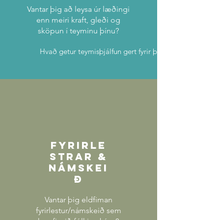
Vantar þig að leysa úr læðingi
enn meiri kraft, gleði og
sköpun í teyminu þínu?
Hvað getur teymisþjálfun gert fyrir þig? >
Fyrirle
strar &
námskei
ð
Vantar þig eldfiman
fyrirlestur/námskeið sem