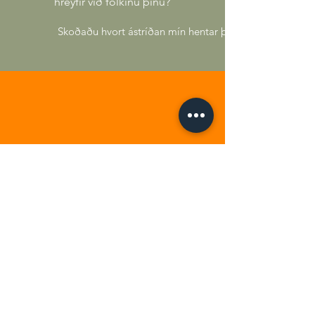
hreyfir við fólkinu þínu?
Skoðaðu hvort ástríðan mín hentar þér >
Agile
þjálfun
Eru óvissa, breytingar og
flækjur að þvælast fyrir þér?
Viltu prófa eitthvað nýtt? >