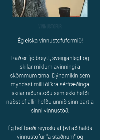
Vinnustofur
Ég elska vinnustofuformið!
Það er fjölbreytt, sveigjanlegt og
skilar miklum ávinningi á
skömmum tíma. Dýnamíkin sem
myndast milli ólíkra sérfræðinga
skilar niðurstöðu sem ekki hefði
náðst ef allir hefðu unnið sinn part á
sinni vinnustöð.
Ég hef bæði reynslu af því að halda
vinnustofur "á staðnum" og