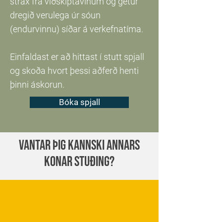
strax frá viðskiptavinum og getur
dregið verulega úr sóun
(endurvinnu) síðar á verkefnatíma.
Einfaldast er að hittast í stutt spjall
og skoða hvort þessi aðferð henti
þinni áskorun.
Bóka spjall
Vantar þig kannski annars
konar stuðing?