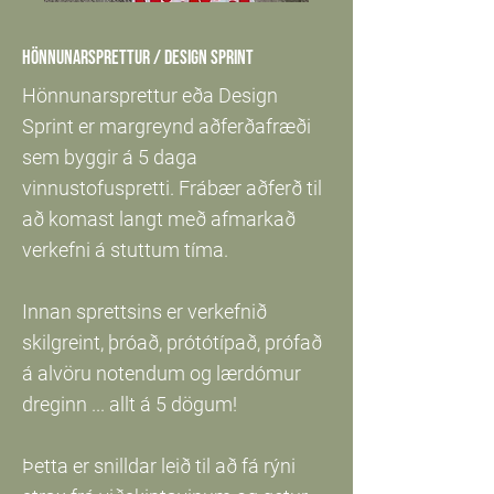
Hönnunarsprettur / Design sprint
Hönnunarsprettur eða Design
Sprint er margreynd aðferðafræði
sem byggir á 5 daga
vinnustofuspretti. Frábær aðferð til
að komast langt með afmarkað
verkefni á stuttum tíma.
Innan sprettsins er verkefnið
skilgreint, þróað, prótótípað, prófað
á alvöru notendum og lærdómur
dreginn ... allt á 5 dögum!
Þetta er snilldar leið til að fá rýni