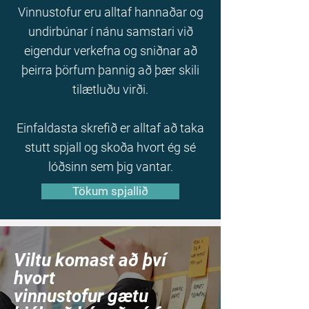
Vinnustofur eru alltaf hannaðar og
undirbúnar í nánu samstari við
eigendur verkefna og sniðnar að
þeirra þörfum þannig að þær skili
tilætluðu virði.
Einfaldasta skrefið er alltaf að taka
stutt spjall og skoða hvort ég sé
lóðsinn sem þig vantar.
Tökum spjallið
Viltu komast að því
hvort
vinnustofur gætu