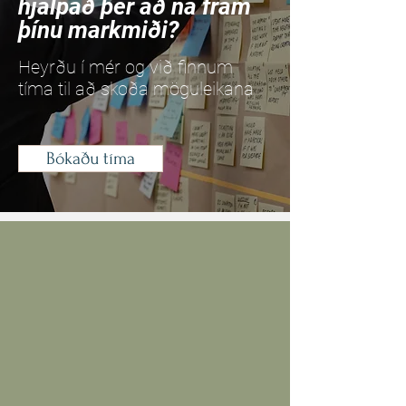
hjálpað þér að ná fram
þínu markmiði?
Heyrðu í mér og við finnum
tíma til að skoða möguleikana
Bókaðu tíma