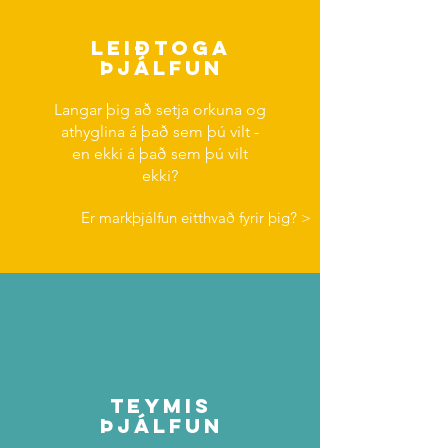
Leiðtoga
þjálfun
Langar þig að setja orkuna og
athyglina á það sem þú vilt -
en ekki á það sem þú vilt
ekki?
Er markþjálfun eitthvað fyrir þig? >
Teymis
þjálfun